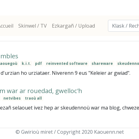
ccueil
Skinwel / TV
Ezkargañ / Upload
sambles
naouegoù
k.i.t.
pdf
reinvented software
shareware
skeudenn
'urzian ho urziataer. Niverenn 9 eus "Keleier ar gwiad".
m war ar rouedad, gwelloc'h
netvibes
traoù all
 bezañ selaouet ivez hep ar skeudennoù war ma blog, chwezet
© Gwirioù miret / Copyright 2020 Kaouenn.net