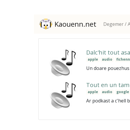
Kaouenn.net
Degemer / A
Dalc'hit tout a
apple
audio
fichen
Un doare pouezhus d
Tout en un tam
apple
audio
google
Ar podkast a c'hell