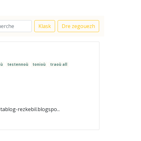
Klask
Dre zegouezh
où
testennoù
tonioù
traoù all
ablog-rezkebil.blogspo...