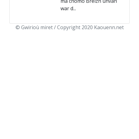
ma chomo Breizh unvan
war d...
© Gwirioù miret / Copyright 2020 Kaouenn.net