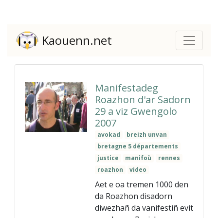
Kaouenn.net
Manifestadeg
Roazhon d'ar Sadorn
29 a viz Gwengolo
2007
avokad
breizh unvan
bretagne 5 départements
justice
manifoù
rennes
roazhon
video
Aet e oa tremen 1000 den
da Roazhon disadorn
diwezhañ da vanifestiñ evit