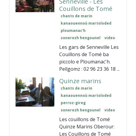
Senneville - Les
Couillons de Tomé
chants de marin
kanaouennoù martoloded
ploumanac'h
sonerezh hengounel
video
Les gars de Senneville Les
Couillons de Tomé ba
piccolo e Ploumanac'h.
Pellgomz : 02 96 23 36 18 ...
Quinze marins
chants de marin
kanaouennoù martoloded
perroz-gireg
sonerezh hengounel
video
Les couillons de Tomé
Quinze Marins Oberour:
Les Couillons de Tomé