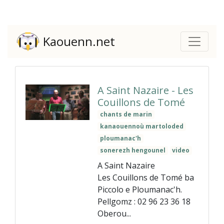
Kaouenn.net
A Saint Nazaire - Les
Couillons de Tomé
chants de marin
kanaouennoù martoloded
ploumanac'h
sonerezh hengounel
video
A Saint Nazaire
Les Couillons de Tomé ba
Piccolo e Ploumanac'h.
Pellgomz : 02 96 23 36 18
Oberou...