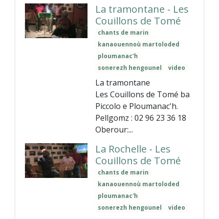
La tramontane - Les
Couillons de Tomé
chants de marin
kanaouennoù martoloded
ploumanac'h
sonerezh hengounel
video
La tramontane
Les Couillons de Tomé ba
Piccolo e Ploumanac'h.
Pellgomz : 02 96 23 36 18
Oberour:...
La Rochelle - Les
Couillons de Tomé
chants de marin
kanaouennoù martoloded
ploumanac'h
sonerezh hengounel
video