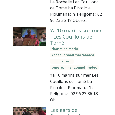
La Rochelle Les Couillons
de Tomé ba Piccolo e
Ploumanac'h. Pellgomz : 02
96 23 36 18 Obero...
Ya 10 marins sur mer
- Les Couillons de
Tomé
chants de marin
kanaouennoù martoloded
ploumanac'h
sonerezh hengounel
video
Ya 10 marins sur mer Les
Couillons de Tomé ba
Piccolo e Ploumanac'h.
Pellgomz : 02 96 23 36 18
Ob...
Les gars de