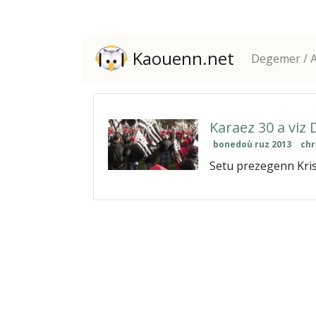
Kaouenn.net
Degemer / A
Karaez 30 a viz
bonedoù ruz 2013
chr
Setu prezegenn Kris