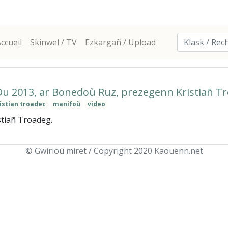
ccueil
Skinwel / TV
Ezkargañ / Upload
 Du 2013, ar Bonedoù Ruz, prezegenn Kristiañ T
istian troadec
manifoù
video
tiañ Troadeg.
© Gwirioù miret / Copyright 2020 Kaouenn.net