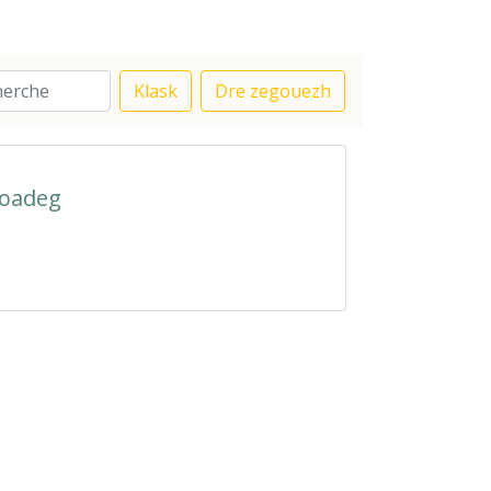
Klask
Dre zegouezh
roadeg