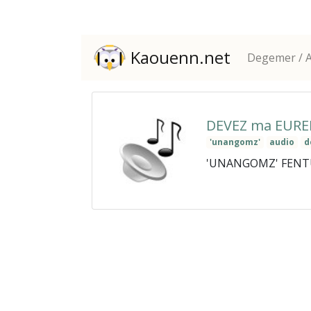
Kaouenn.net
Degemer / A
DEVEZ ma EURED
'unangomz'
audio
d
'UNANGOMZ' FENTUZ