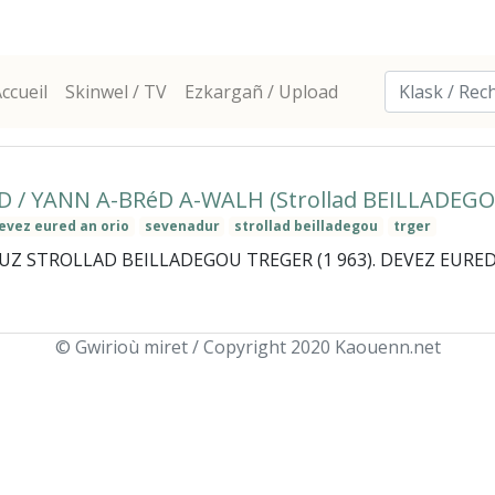
ccueil
Skinwel / TV
Ezkargañ / Upload
 / YANN A-BRéD A-WALH (Strollad BEILLADEGO
evez eured an orio
sevenadur
strollad beilladegou
trger
 STROLLAD BEILLADEGOU TREGER (1 963). DEVEZ EURED e
© Gwirioù miret / Copyright 2020 Kaouenn.net