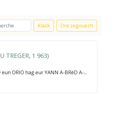
Klask
Dre zegouezh
U TREGER, 1 963)
un ORIO hag eur YANN A-BRéD A-...