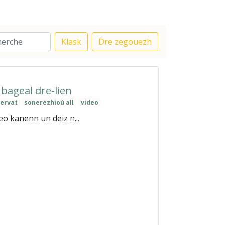
Klask
Dre zegouezh
 bageal dre-lien
ervat
sonerezhioù all
video
o kanenn un deiz n...