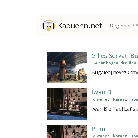
Kaouenn.net
Degemer / A
Gilles Servat, B
24 eur bageal dre-lien
Bugaleaj nevez C'hw
Iwan B
diwanet
karaez
son
Iwan B e Taol Lañs 
Prim
diwanet
karaez
son