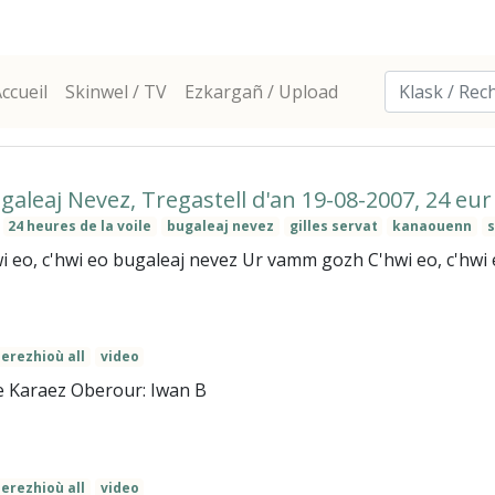
ccueil
Skinwel / TV
Ezkargañ / Upload
ugaleaj Nevez, Tregastell d'an 19-08-2007, 24 eur
24 heures de la voile
bugaleaj nevez
gilles servat
kanaouenn
s
i eo, c'hwi eo bugaleaj nevez Ur vamm gozh C'hwi eo, c'hwi e
erezhioù all
video
e Karaez Oberour: Iwan B
erezhioù all
video