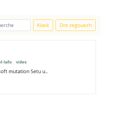
Klask
Dre zegouezh
ol-lañs
video
ft mutation Setu u...