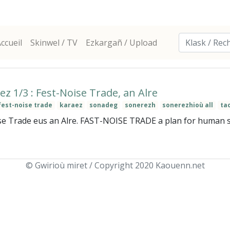
ccueil
Skinwel / TV
Ezkargañ / Upload
ez 1/3 : Fest-Noise Trade, an Alre
fest-noise trade
karaez
sonadeg
sonerezh
sonerezhioù all
ta
ise Trade eus an Alre. FAST-NOISE TRADE a plan for human so
© Gwirioù miret / Copyright 2020 Kaouenn.net