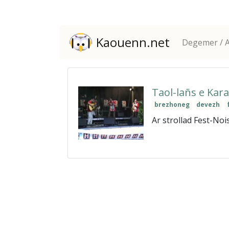
Kaouenn.net
Degemer / A
Taol-lañs e Kara
brezhoneg
devezh
Ar strollad Fest-No