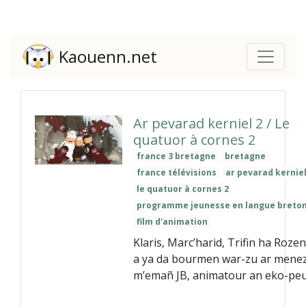
Kaouenn.net
Ar pevarad kerniel 2 / Le
quatuor à cornes 2
france 3 bretagne
bretagne
france télévisions
ar pevarad kerniel
le quatuor à cornes 2
programme jeunesse en langue breto
film d'animation
Klaris, Marc’harid, Trifin ha Roze
a ya da bourmen war-zu ar mene
m’emañ JB, animatour an eko-peu.