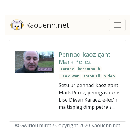
Kaouenn.net
Pennad-kaoz gant
Mark Perez
karaez
kerampuilh
lise diwan
traoù all
video
Setu ur pennad-kaoz gant
Mark Perez, penngasour e
Lise Diwan Karaez, e-lec'h
ma tispleg dimp petra z...
© Gwirioù miret / Copyright 2020 Kaouenn.net