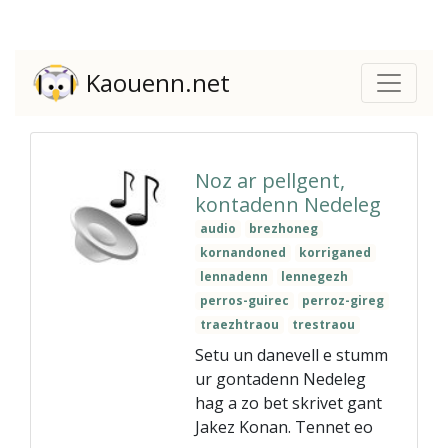
Kaouenn.net
Noz ar pellgent,
kontadenn Nedeleg
audio
brezhoneg
kornandoned
korriganed
lennadenn
lennegezh
perros-guirec
perroz-gireg
traezhtraou
trestraou
Setu un danevell e stumm
ur gontadenn Nedeleg
hag a zo bet skrivet gant
Jakez Konan. Tennet eo