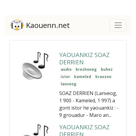
Kaouenn.net
YAOUANKIZ SOAZ
DERRIEN
audio
brezhoneg
buhez
istor
kameled
kraozon
lanveog
SOAZ DERRIEN (Lanveog,
1 900 - Kameled, 1 997) a
gont istor he yaouankiz : -
9 grouadur - Maro an...
YAOUANKIZ SOAZ
DERRIEN