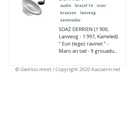
audio
brezel 14
istor
kraozon
lanveog
sevenadur
SOAZ DERRIEN (1 900,
Lanveog - 1 997, Kameled).
" Eun tiegez ravinet " -
Maro an tad - 9 grouadu...
© Gwirioù miret / Copyright 2020 Kaouenn.net