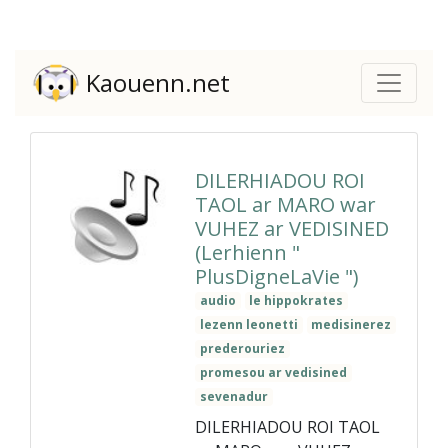
Kaouenn.net
DILERHIADOU ROI
TAOL ar MARO war
VUHEZ ar VEDISINED
(Lerhienn "
PlusDigneLaVie ")
audio
le hippokrates
lezenn leonetti
medisinerez
prederouriez
promesou ar vedisined
sevenadur
DILERHIADOU ROI TAOL