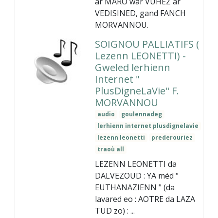
ar MARO war VUHEZ ar
VEDISINED, gand FANCH
MORVANNOU.
SOIGNOU PALLIATIFS (
Lezenn LEONETTI) -
Gweled lerhienn
Internet "
PlusDigneLaVie" F.
MORVANNOU
audio
goulennadeg
lerhienn internet plusdignelavie
lezenn leonetti
prederouriez
traoù all
LEZENN LEONETTI da
DALVEZOUD : YA méd "
EUTHANAZIENN " (da
lavared eo : AOTRE da LAZA
TUD zo) : ...