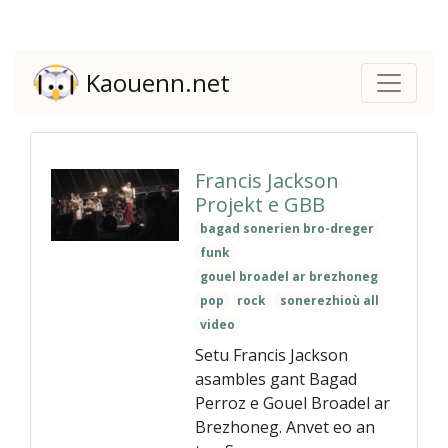
Kaouenn.net
Francis Jackson
Projekt e GBB
bagad sonerien bro-dreger
funk
gouel broadel ar brezhoneg
pop
rock
sonerezhioù all
video
Setu Francis Jackson
asambles gant Bagad
Perroz e Gouel Broadel ar
Brezhoneg. Anvet eo an