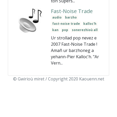
ton Supers...
Fast-Noise Trade
audio
barzho
fast-noise trade
kalloc'h
kan
pop
sonerezhioù all
Ur strollad pop nevez e
2007 Fast-Noise Trade !
Amañ ur barzhoneg a
yehann-Pier Kalloc'h. "Ar
Vern...
© Gwirioù miret / Copyright 2020 Kaouenn.net