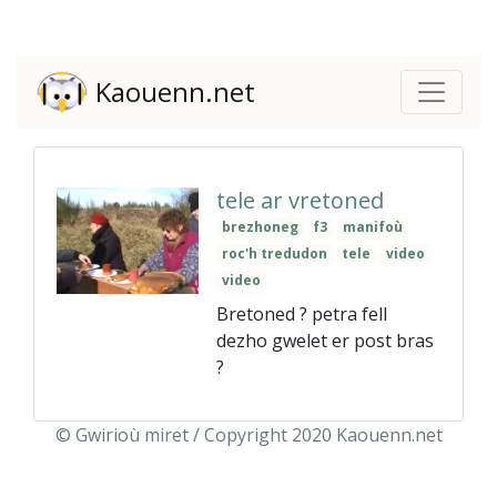
Kaouenn.net
tele ar vretoned
brezhoneg
f3
manifoù
roc'h tredudon
tele
video
video
Bretoned ? petra fell
dezho gwelet er post bras
?
© Gwirioù miret / Copyright 2020 Kaouenn.net