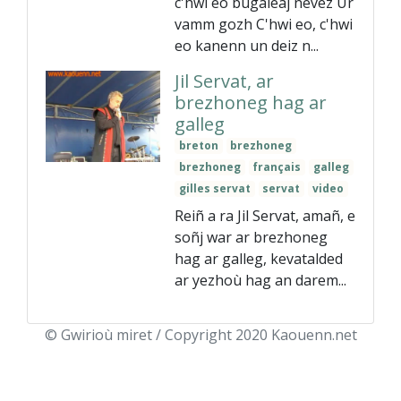
c'hwi eo bugaleaj nevez Ur
vamm gozh C'hwi eo, c'hwi
eo kanenn un deiz n...
Jil Servat, ar
brezhoneg hag ar
galleg
breton
brezhoneg
brezhoneg
français
galleg
gilles servat
servat
video
Reiñ a ra Jil Servat, amañ, e
soñj war ar brezhoneg
hag ar galleg, kevatalded
ar yezhoù hag an darem...
© Gwirioù miret / Copyright 2020 Kaouenn.net