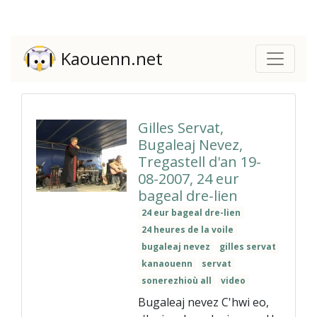
Kaouenn.net
Gilles Servat,
Bugaleaj Nevez,
Tregastell d'an 19-
08-2007, 24 eur
bageal dre-lien
24 eur bageal dre-lien
24 heures de la voile
bugaleaj nevez
gilles servat
kanaouenn
servat
sonerezhioù all
video
Bugaleaj nevez C'hwi eo,