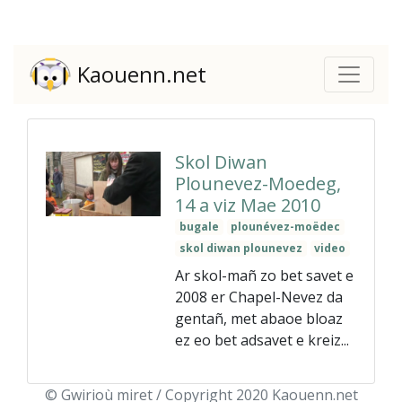
Kaouenn.net
Skol Diwan
Plounevez-Moedeg,
14 a viz Mae 2010
bugale
plounévez-moëdec
skol diwan plounevez
video
Ar skol-mañ zo bet savet e
2008 er Chapel-Nevez da
gentañ, met abaoe bloaz
ez eo bet adsavet e kreiz...
© Gwirioù miret / Copyright 2020 Kaouenn.net