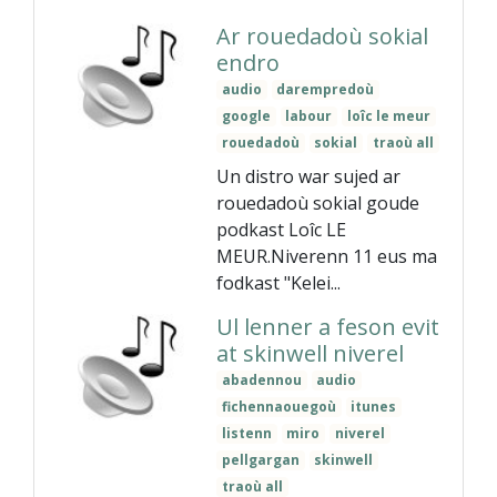
Ar rouedadoù sokial
endro
audio
darempredoù
google
labour
loîc le meur
rouedadoù
sokial
traoù all
Un distro war sujed ar
rouedadoù sokial goude
podkast Loîc LE
MEUR.Niverenn 11 eus ma
fodkast "Kelei...
Ul lenner a feson evit
at skinwell niverel
abadennou
audio
fichennaouegoù
itunes
listenn
miro
niverel
pellgargan
skinwell
traoù all