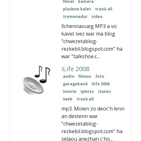
finval
kamera
pladenn kalet
traoù all
tremenadur
video
fichennaoueg MP3 a vo
kavet ivez war ma blog
"chwezetablog-
rezkebil.blogspot.com" ha
war "talkshoe.c...
iLife 2008
audio
filmou
foto
garageband
ilife 2008
imovie
iphoto
itunes
iweb
traoù all
mp3. Moien zo deoc'h lenn
an destenn war
"chwezetablog-
rezkebil.blogspot.com" ha
selaou anezhan c'ho...