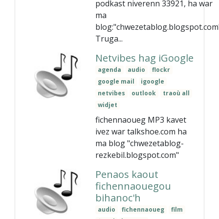
podkast niverenn 33921, ha war
ma
blog:"chwezetablog.blogspot.com
Truga...
Netvibes hag iGoogle
agenda
audio
flockr
google mail
igoogle
netvibes
outlook
traoù all
widjet
fichennaoueg MP3 kavet
ivez war talkshoe.com ha
ma blog "chwezetablog-
rezkebil.blogspot.com"
Penaos kaout
fichennaouegou
bihanoc'h
audio
fichennaoueg
film