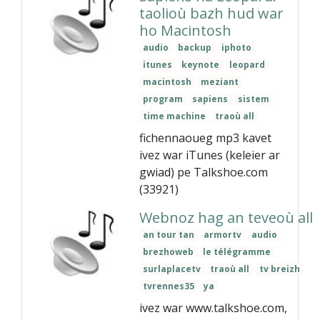
taolioù bazh hud war
ho Macintosh
audio
backup
iphoto
itunes
keynote
leopard
macintosh
meziant
program
sapiens
sistem
time machine
traoù all
fichennaoueg mp3 kavet
ivez war iTunes (keleier ar
gwiad) pe Talkshoe.com
(33921)
Webnoz hag an teveoù all
an tour tan
armortv
audio
brezhoweb
le télégramme
surlaplacetv
traoù all
tv breizh
tvrennes35
ya
ivez war www.talkshoe.com,