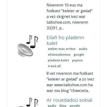
Niverenn 10 eus ma
fodkast "keleier ar gwiad"
a vez skignet ivez war
talkshoe.com, niverenn
33291, p...
Eilañ ho pladenn
kalet
amber mac arthur
audio
eilskeudennou
google
pladenn kalet
psyncx
traoù all
8 vet niverenn ma fodkast
"keleier ar gwiad" a zo ivez
war www.talkshoe.com ha
war ma blog "chwezeta...
Ar rouedadoù sokial
audio
blog
google