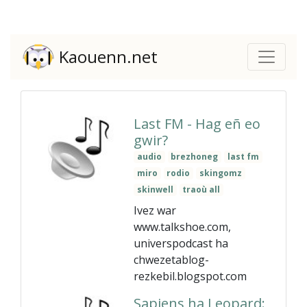
Kaouenn.net
Last FM - Hag eñ eo
gwir?
audio
brezhoneg
last fm
miro
rodio
skingomz
skinwell
traoù all
Ivez war
www.talkshoe.com,
universpodcast ha
chwezetablog-
rezkebil.blogspot.com
Sapiens ha Leopard: