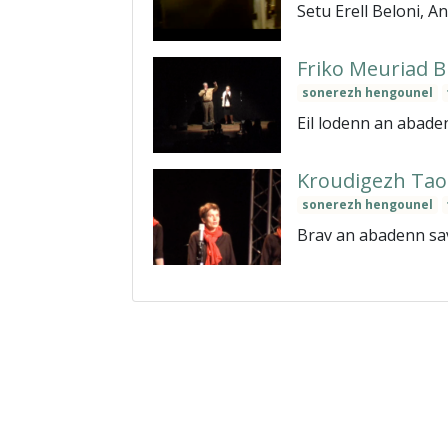
Setu Erell Beloni, 
Friko Meuriad B
sonerezh hengounel
Eil lodenn an abaden
Kroudigezh Taol
sonerezh hengounel
Brav an abadenn sav