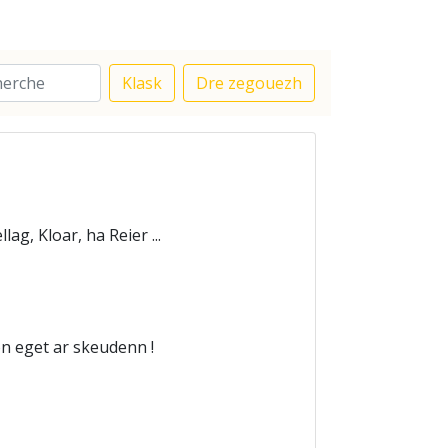
Klask
Dre zegouezh
g, Kloar, ha Reier ...
n eget ar skeudenn !