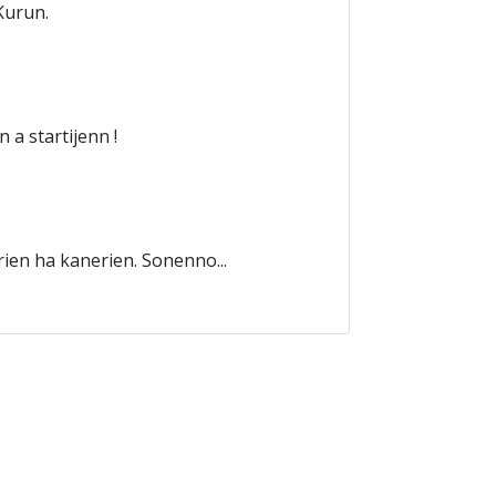
Kurun.
 a startijenn !
ien ha kanerien. Sonenno...