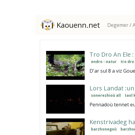
Kaouenn.net
Degemer / A
Tro Dro An Ele :
endro - natur
tro dro
D'ar sul 8 a viz Gou
Lors Landat :u
sonerezhioù all
taol 
Pennadoù tennet eus
Kenstrivadeg h
barzhonegoù
barzho