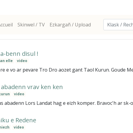
ccueil
Skinwel / TV
Ezkargañ / Upload
 a-benn disul !
 an elle
video
ere e vo ar pevare Tro Dro aozet gant Taol Kurun. Goude Mella
n abadenn vrav ken ken
kurun
video
 abadenn Lors Landat hag e eizh komper. Bravoc'h ar sk-o
aiku e Redene
niezh
video