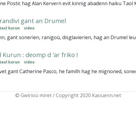
Anne Postic hag Alan Kervern evit kinnig abadenn haiku Taol 
randivi gant an Drumel
taol kurun
video
n, gant sonerien, ranigoù, disglavierien, hag an Drumel leun
 Kurun : deomp d 'ar friko !
taol kurun
video
et gant Catherine Pasco, he familh hag he mignoned, soner
© Gwirioù miret / Copyright 2020 Kaouenn.net