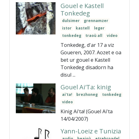
Gouel e Kastell
Tonkedeg
dulsimer
grennamzer
istor
kastell
leger
tonkedeg
traoù all
video
Tonkedeg, d'ar 17 a viz
Goueren, 2007. Aozet e oa
bet ur gouel e Kastell
Tonkedeg disadorn ha
disul ...
Gouel Ai'Ta: kinig
ai'ta!
brezhoneg
tonkedeg
video
Kinig Ai'ta! (Gouel Ai'ta
14/04/2007)
Yann-Loeiz e Tunizia
audio
beajoù
etrebroadel