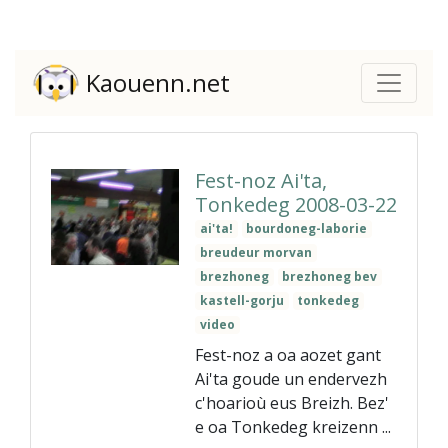
Kaouenn.net
Fest-noz Ai'ta,
Tonkedeg 2008-03-22
ai'ta!
bourdoneg-laborie
breudeur morvan
brezhoneg
brezhoneg bev
kastell-gorju
tonkedeg
video
Fest-noz a oa aozet gant
Ai'ta goude un endervezh
c'hoarioù eus Breizh. Bez'
e oa Tonkedeg kreizenn ...