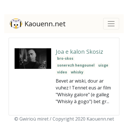
Kaouenn.net
Joa e kalon Skosiz
bro-skos
sonerezh hengounel
uisge
video
whisky
Bevet ar wiski, dour ar
vuhez ! Tennet eus ar film
"Whisky galore" (e galleg
"Whisky à gogo") bet gr...
© Gwirioù miret / Copyright 2020 Kaouenn.net