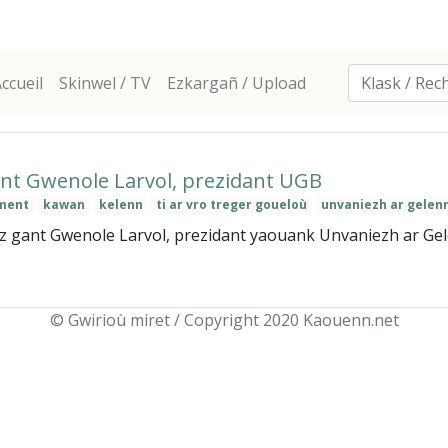
ccueil
Skinwel / TV
Ezkargañ / Upload
nt Gwenole Larvol, prezidant UGB
ment
kawan
kelenn
ti ar vro treger goueloù
unvaniezh ar gelen
 gant Gwenole Larvol, prezidant yaouank Unvaniezh ar Gele
© Gwirioù miret / Copyright 2020 Kaouenn.net