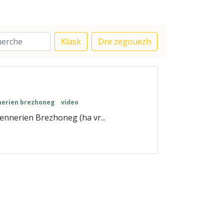
Klask
Dre zegouezh
nerien brezhoneg
video
nnerien Brezhoneg (ha vr...