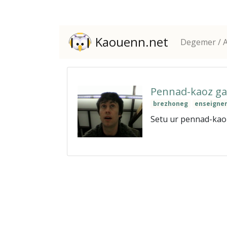
Kaouenn.net
Degemer / A
Pennad-kaoz ga
brezhoneg
enseigne
Setu ur pennad-kaoz