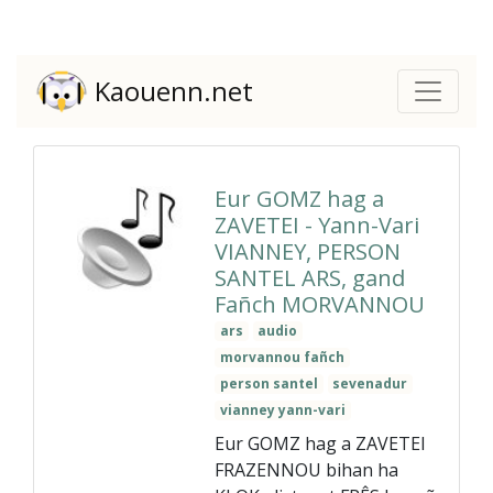
Kaouenn.net
Eur GOMZ hag a
ZAVETEI - Yann-Vari
VIANNEY, PERSON
SANTEL ARS, gand
Fañch MORVANNOU
ars
audio
morvannou fañch
person santel
sevenadur
vianney yann-vari
Eur GOMZ hag a ZAVETEI
FRAZENNOU bihan ha