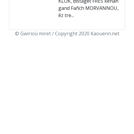
KLOK, distaget FRÊS kenañ
gand Fañch MORVANNOU,
êz tre...
© Gwirioù miret / Copyright 2020 Kaouenn.net