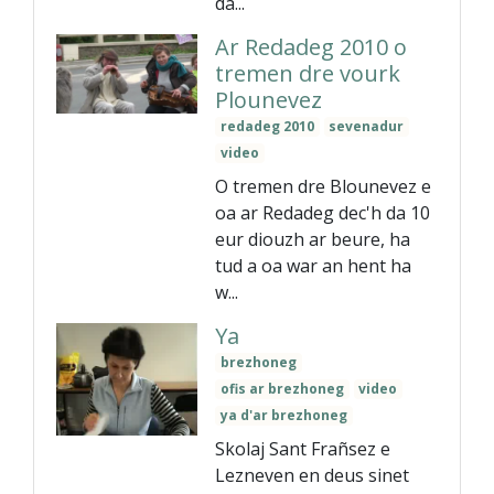
da...
Ar Redadeg 2010 o
tremen dre vourk
Plounevez
redadeg 2010
sevenadur
video
O tremen dre Blounevez e
oa ar Redadeg dec'h da 10
eur diouzh ar beure, ha
tud a oa war an hent ha
w...
Ya
brezhoneg
ofis ar brezhoneg
video
ya d'ar brezhoneg
Skolaj Sant Frañsez e
Lezneven en deus sinet