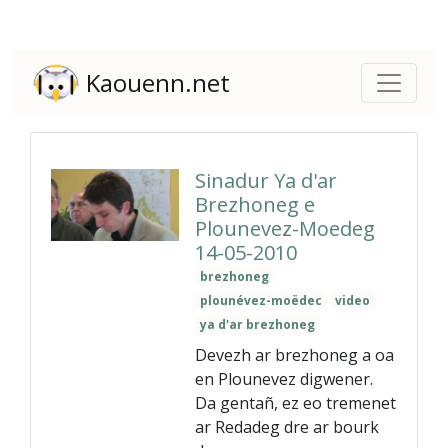
Kaouenn.net
Sinadur Ya d'ar
Brezhoneg e
Plounevez-Moedeg
14-05-2010
brezhoneg
plounévez-moëdec
video
ya d'ar brezhoneg
Devezh ar brezhoneg a oa
en Plounevez digwener.
Da gentañ, ez eo tremenet
ar Redadeg dre ar bourk