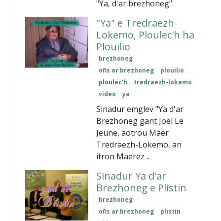
"Ya, d'ar brezhoneg".
"Ya" e Tredraezh-
Lokemo, Ploulec'h ha
Plouilio
brezhoneg
ofis ar brezhoneg
plouilio
ploulec'h
tredraezh-lokemo
video
ya
Sinadur emglev "Ya d'ar
Brezhoneg gant Joel Le
Jeune, aotrou Maer
Tredraezh-Lokemo, an
itron Maerez ...
Sinadur Ya d'ar
Brezhoneg e Plistin
brezhoneg
ofis ar brezhoneg
plistin