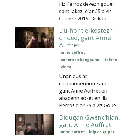
iliz Perroz devezh gouel
sant Jakez, d'ar 25 a viz
Gouere 2015. Diskan ...
Du-hont e-kostez 'r
c'hoed, gant Anne
Auffret
anne auffret
sonerezh hengounel
telenn
video
Unan eus ar
c'hanaouennoù kanet
gant Anne Auffret en
abadenn aozet en iliz
Perroz d'ar 25 a viz Goue...
Diougan Gwenc'hlan,
gant Anne Auffret
anne auffret
loig ar griger