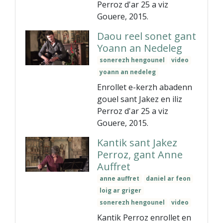
Perroz d'ar 25 a viz
Gouere, 2015.
Daou reel sonet gant
Yoann an Nedeleg
sonerezh hengounel
video
yoann an nedeleg
Enrollet e-kerzh abadenn
gouel sant Jakez en iliz
Perroz d'ar 25 a viz
Gouere, 2015.
Kantik sant Jakez
Perroz, gant Anne
Auffret
anne auffret
daniel ar feon
loig ar griger
sonerezh hengounel
video
Kantik Perroz enrollet en