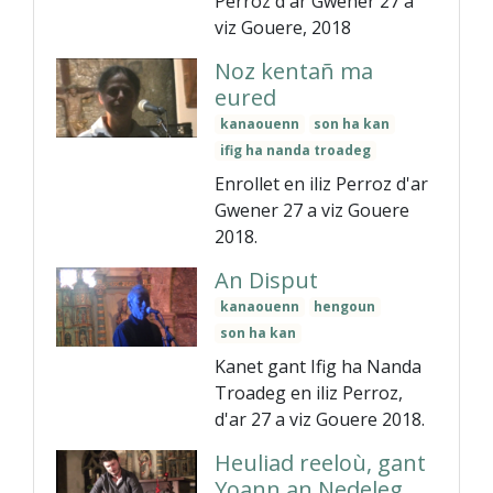
Perroz d'ar Gwener 27 a
viz Gouere, 2018
Noz kentañ ma
eured
kanaouenn
son ha kan
ifig ha nanda troadeg
Enrollet en iliz Perroz d'ar
Gwener 27 a viz Gouere
2018.
An Disput
kanaouenn
hengoun
son ha kan
Kanet gant Ifig ha Nanda
Troadeg en iliz Perroz,
d'ar 27 a viz Gouere 2018.
Heuliad reeloù, gant
Yoann an Nedeleg