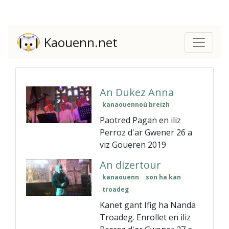
Kaouenn.net
An Dukez Anna
kanaouennoù breizh
Paotred Pagan en iliz
Perroz d'ar Gwener 26 a
viz Goueren 2019
An dizertour
kanaouenn
son ha kan
troadeg
Kanet gant Ifig ha Nanda
Troadeg. Enrollet en iliz