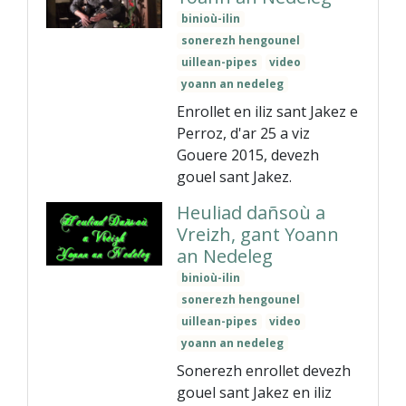
binioù-ilin
sonerezh hengounel
uillean-pipes
video
yoann an nedeleg
Enrollet en iliz sant Jakez e
Perroz, d'ar 25 a viz
Gouere 2015, devezh
gouel sant Jakez.
Heuliad dañsoù a
Vreizh, gant Yoann
an Nedeleg
binioù-ilin
sonerezh hengounel
uillean-pipes
video
yoann an nedeleg
Sonerezh enrollet devezh
gouel sant Jakez en iliz