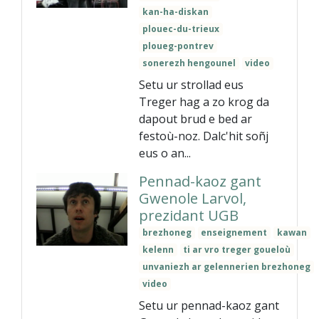
kan-ha-diskan
plouec-du-trieux
ploueg-pontrev
sonerezh hengounel
video
Setu ur strollad eus
Treger hag a zo krog da
dapout brud e bed ar
festoù-noz. Dalc'hit soñj
eus o an...
Pennad-kaoz gant
Gwenole Larvol,
prezidant UGB
brezhoneg
enseignement
kawan
kelenn
ti ar vro treger goueloù
unvaniezh ar gelennerien brezhoneg
video
Setu ur pennad-kaoz gant