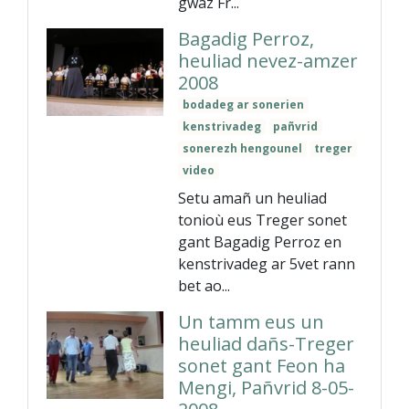
gwaz Fr...
Bagadig Perroz,
heuliad nevez-amzer
2008
bodadeg ar sonerien
kenstrivadeg
pañvrid
sonerezh hengounel
treger
video
Setu amañ un heuliad
tonioù eus Treger sonet
gant Bagadig Perroz en
kenstrivadeg ar 5vet rann
bet ao...
Un tamm eus un
heuliad dañs-Treger
sonet gant Feon ha
Mengi, Pañvrid 8-05-