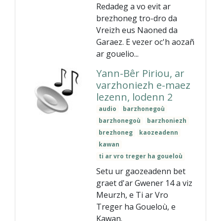
Redadeg a vo evit ar
brezhoneg tro-dro da
Vreizh eus Naoned da
Garaez. E vezer oc'h aozañ
ar gouelio...
Yann-Bêr Piriou, ar
varzhoniezh e-maez
lezenn, lodenn 2
audio
barzhonegoù
barzhonegoù
barzhoniezh
brezhoneg
kaozeadenn
kawan
ti ar vro treger ha goueloù
Setu ur gaozeadenn bet
graet d'ar Gwener 14 a viz
Meurzh, e Ti ar Vro
Treger ha Goueloù, e
Kawan.