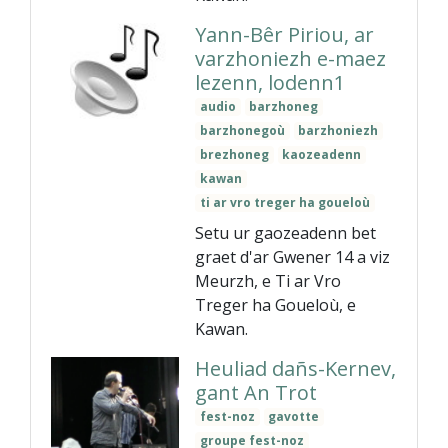
Yann-Bêr Piriou, ar
varzhoniezh e-maez
lezenn, lodenn1
audio
barzhoneg
barzhonegoù
barzhoniezh
brezhoneg
kaozeadenn
kawan
ti ar vro treger ha goueloù
Setu ur gaozeadenn bet
graet d'ar Gwener 14 a viz
Meurzh, e Ti ar Vro
Treger ha Goueloù, e
Kawan.
Heuliad dañs-Kernev,
gant An Trot
fest-noz
gavotte
groupe fest-noz