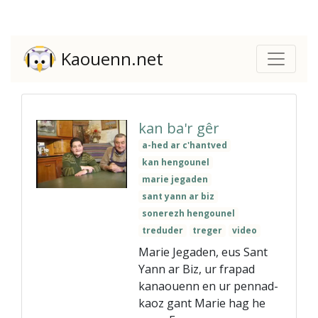
Kaouenn.net
kan ba'r gêr
a-hed ar c'hantved
kan hengounel
marie jegaden
sant yann ar biz
sonerezh hengounel
treduder
treger
video
Marie Jegaden, eus Sant
Yann ar Biz, ur frapad
kanaouenn en ur pennad-
kaoz gant Marie hag he