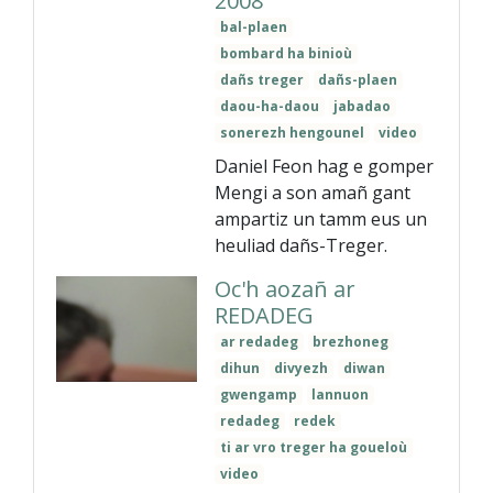
2008
bal-plaen
bombard ha binioù
dañs treger
dañs-plaen
daou-ha-daou
jabadao
sonerezh hengounel
video
Daniel Feon hag e gomper
Mengi a son amañ gant
ampartiz un tamm eus un
heuliad dañs-Treger.
Oc'h aozañ ar
REDADEG
ar redadeg
brezhoneg
dihun
divyezh
diwan
gwengamp
lannuon
redadeg
redek
ti ar vro treger ha goueloù
video