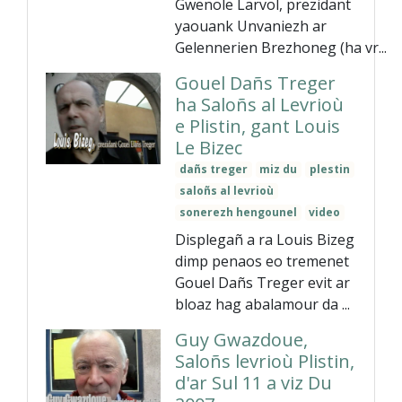
Gwenole Larvol, prezidant
yaouank Unvaniezh ar
Gelennerien Brezhoneg (ha vr...
Gouel Dañs Treger
ha Saloñs al Levrioù
e Plistin, gant Louis
Le Bizec
dañs treger
miz du
plestin
saloñs al levrioù
sonerezh hengounel
video
Displegañ a ra Louis Bizeg
dimp penaos eo tremenet
Gouel Dañs Treger evit ar
bloaz hag abalamour da ...
Guy Gwazdoue,
Saloñs levrioù Plistin,
d'ar Sul 11 a viz Du