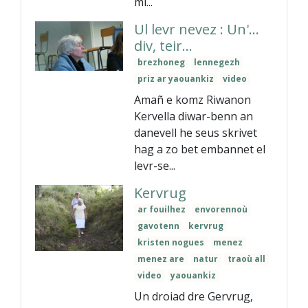
mi...
Ul levr nevez : Un'...
div, teir...
brezhoneg
lennegezh
priz ar yaouankiz
video
Amañ e komz Riwanon
Kervella diwar-benn an
danevell he seus skrivet
hag a zo bet embannet el
levr-se...
Kervrug
ar fouilhez
envorennoù
gavotenn
kervrug
kristen nogues
menez
menez are
natur
traoù all
video
yaouankiz
Un droiad dre Gervrug,