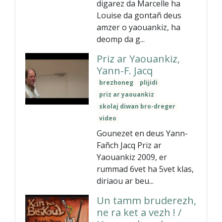
digarez da Marcelle ha
Louise da gontañ deus
amzer o yaouankiz, ha
deomp da g...
Priz ar Yaouankiz,
Yann-F. Jacq
brezhoneg
plijidi
priz ar yaouankiz
skolaj diwan bro-dreger
video
Gounezet en deus Yann-
Fañch Jacq Priz ar
Yaouankiz 2009, er
rummad 6vet ha 5vet klas,
diriaou ar beu...
Un tamm bruderezh,
ne ra ket a vezh ! /