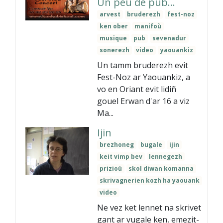
Un peu de pub...
arvest
bruderezh
fest-noz
ken ober
manifoù
musique
pub
sevenadur
sonerezh
video
yaouankiz
Un tamm bruderezh evit
Fest-Noz ar Yaouankiz, a
vo en Oriant evit lidiñ
gouel Erwan d'ar 16 a viz
Ma...
Ijin
brezhoneg
bugale
ijin
keit vimp bev
lennegezh
prizioù
skol diwan komanna
skrivagnerien kozh ha yaouank
video
Ne vez ket lennet na skrivet
gant ar vugale ken, emezit-