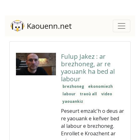
Kaouenn.net
Fulup Jakez : ar
brezhoneg, ar re
yaouank ha bed al
labour
brezhoneg
ekonomiezh
labour
traoù all
video
yaouankiz
Peseurt emzalc'h o deus ar
re yaouank e keñver bed
al labour e brezhoneg.
Enrollet e Kroazhent ar