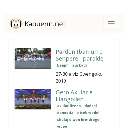
Kaouenn.net
Pardon Ibarrun e
Senpere, Iparalde
beajiñ
euskadi
27-30 a viz Gwengolo,
2019
Gero Axular e
Llangollen
axular lizeoa
dañsal
donostia
etrebroadel
skolaj diwan bro-dreger
video