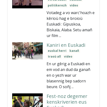
politikerezh
video
Votadeg a vo warc'hoazh e
kêrioù hag e broioù
Euskadi : Gipuskoa,
Biskaia, Alaba. Setu amañ
ur film ...
Kaniri en Euskadi
euskal herri
kanañ
traoù all
video
En ur gêrig a Euskadi en
em vod an dud da ganañ
en o yezh war ur
blasennig bep sadorn
beure. O soñj ...
Fest-noz degemer
kenskriverien eus