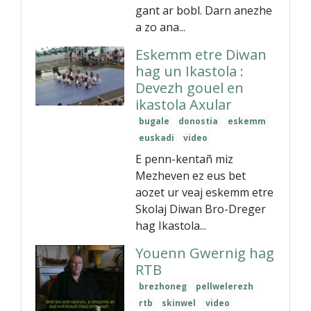
gant ar bobl. Darn anezhe
a zo ana...
Eskemm etre Diwan
hag un Ikastola :
Devezh gouel en
ikastola Axular
bugale
donostia
eskemm
euskadi
video
E penn-kentañ miz
Mezheven ez eus bet
aozet ur veaj eskemm etre
Skolaj Diwan Bro-Dreger
hag Ikastola...
Youenn Gwernig hag
RTB
brezhoneg
pellwelerezh
rtb
skinwel
video