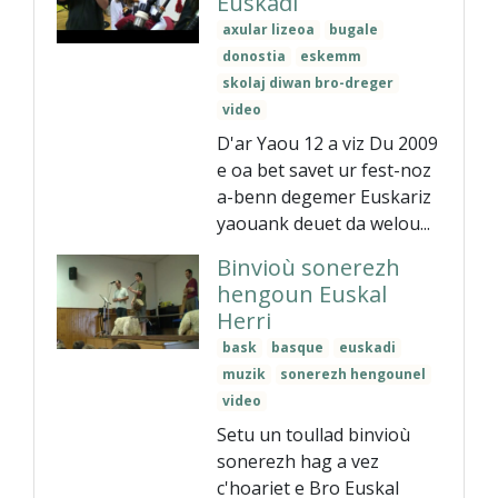
Euskadi
axular lizeoa
bugale
donostia
eskemm
skolaj diwan bro-dreger
video
D'ar Yaou 12 a viz Du 2009
e oa bet savet ur fest-noz
a-benn degemer Euskariz
yaouank deuet da welou...
Binvioù sonerezh
hengoun Euskal
Herri
bask
basque
euskadi
muzik
sonerezh hengounel
video
Setu un toullad binvioù
sonerezh hag a vez
c'hoariet e Bro Euskal