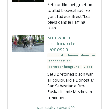
Setu ur film bet graet un
toullad bloavezhioù 'zo
gant tud eus Brest "Les
pieds dans le Paf" ha
"Can...
Son war ar
boulouard e
Donostia
bombard ha binioù
donostia
san sebastian
sonerezh hengounel
video
Setu Bretoned o son war
ar boulouard e Donostia/
San Sebastian e Bro-
Euskadi e miz Mezheven
tremenet...
war-raok / suivant >>