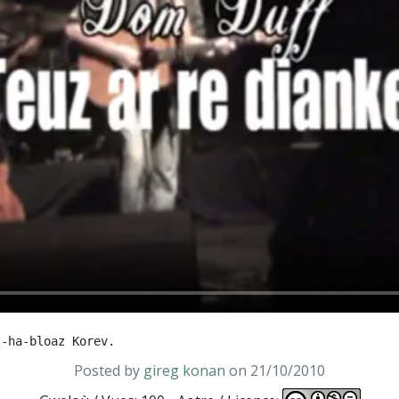
Posted by
gireg konan
on 21/10/2010