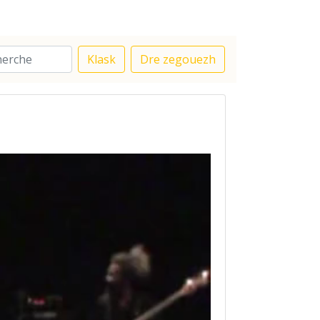
Klask
Dre zegouezh