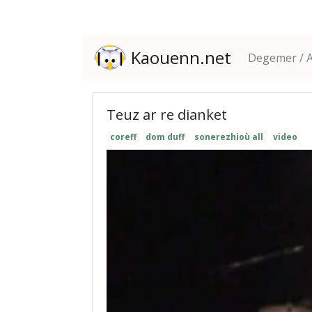
Kaouenn.net
Degemer / A
Teuz ar re dianket
coreff
dom duff
sonerezhioù all
video