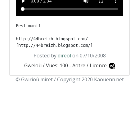
Festimanif

http://44breizh.blogspot.com/ 
Posted by
direol
on 07/10/2008
Gweloù / Vues: 100 - Aotre / Licence:
© Gwirioù miret / Copyright 2020 Kaouenn.net