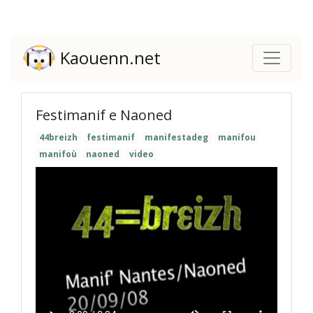
Kaouenn.net
Festimanif e Naoned
44breizh
festimanif
manifestadeg
manifou
manifoù
naoned
video