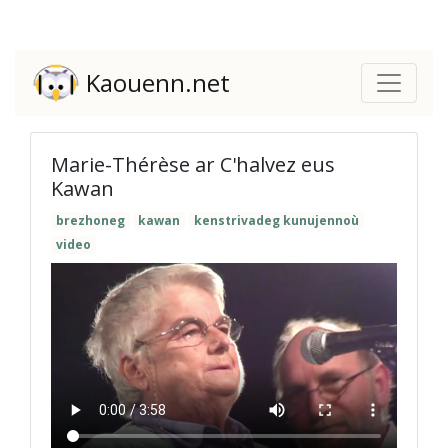
Kaouenn.net
Marie-Thérèse ar C'halvez eus
Kawan
brezhoneg
kawan
kenstrivadeg kunujennoù
video