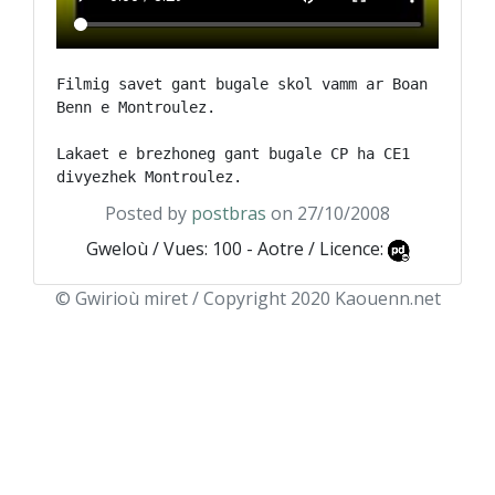
Filmig savet gant bugale skol vamm ar Boan 
Benn e Montroulez.

Lakaet e brezhoneg gant bugale CP ha CE1 
Posted by
postbras
on 27/10/2008
Gweloù / Vues: 100 - Aotre / Licence:
© Gwirioù miret / Copyright 2020 Kaouenn.net