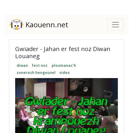
Kaouenn.net
Gwiader - Jahan er fest noz Diwan
Louaneg
diwan
fest noz
ploumanac'h
sonerezh hengounel
video