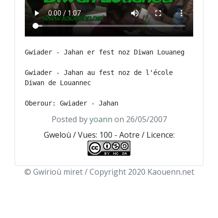
Gwiader - Jahan er fest noz Diwan Louaneg

Gwiader - Jahan au fest noz de l'école 
Diwan de Louannec

Oberour: Gwiader - Jahan
Posted by
yoann
on 26/05/2007
Gweloù / Vues: 100 - Aotre / Licence:
© Gwirioù miret / Copyright 2020 Kaouenn.net