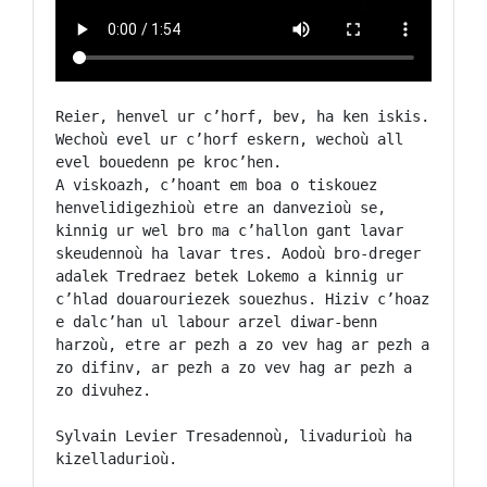
Reier, henvel ur c’horf, bev, ha ken iskis. 
Wechoù evel ur c’horf eskern, wechoù all 
evel bouedenn pe kroc’hen. 

A viskoazh, c’hoant em boa o tiskouez 
henvelidigezhioù etre an danvezioù se, 
kinnig ur wel bro ma c’hallon gant lavar 
skeudennoù ha lavar tres. Aodoù bro-dreger 
adalek Tredraez betek Lokemo a kinnig ur 
c’hlad douarouriezek souezhus. Hiziv c’hoaz 
e dalc’han ul labour arzel diwar-benn 
harzoù, etre ar pezh a zo vev hag ar pezh a 
zo difinv, ar pezh a zo vev hag ar pezh a 
zo divuhez.

Sylvain Levier Tresadennoù, livadurioù ha 
kizelladurioù.
