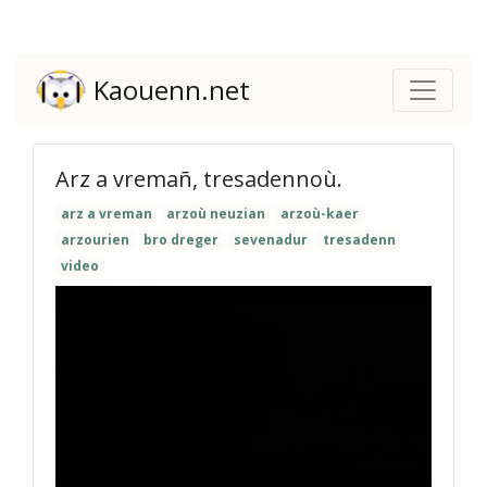
Kaouenn.net
Arz a vremañ, tresadennoù.
arz a vreman
arzoù neuzian
arzoù-kaer
arzourien
bro dreger
sevenadur
tresadenn
video