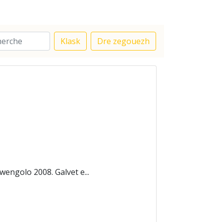
Klask
Dre zegouezh
engolo 2008. Galvet e...