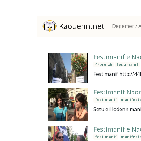
Kaouenn.net
Degemer / A
Festimanif e N
44breizh
festimanif
Festimanif http://4
Festimanif Naon
festimanif
manifest
Setu eil lodenn man
Festimanif e N
festimanif
manifest