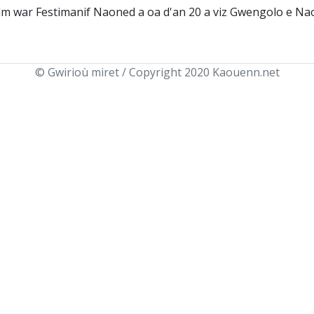
lm war Festimanif Naoned a oa d'an 20 a viz Gwengolo e Nao
© Gwirioù miret / Copyright 2020 Kaouenn.net