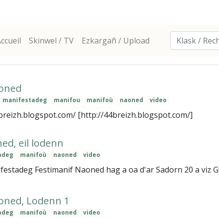
ccueil
Skinwel / TV
Ezkargañ / Upload
aoned
manifestadeg
manifou
manifoù
naoned
video
4breizh.blogspot.com/ [http://44breizh.blogspot.com/]
ed, eil lodenn
adeg
manifoù
naoned
video
ifestadeg Festimanif Naoned hag a oa d'ar Sadorn 20 a viz Gw
aoned, Lodenn 1
adeg
manifoù
naoned
video