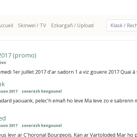
ccueil
Skinwel / TV
Ezkargañ / Upload
2017 (promo)
ion
medi 1er juillet 2017 d'ar sadorn 1 a viz gouere 2017 Quai à s
nk
nuon 2017
sonerezh hengounel
dard yaouank, pelec'h emañ ho leve Ma leve zo e sabrenn m
ed
nuon 2017
sonerezh hengounel
s levr ar C'horonal Bourgeois. Kan ar Vartoloded Mar ho pe