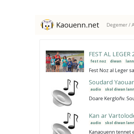
Kaouenn.net
Degemer / A
FEST AL LEGER 
fest noz
diwan
lann
Fest Noz al Leger sa
Soudard Yaoua
audio
skol diwan lan
Doare Kergloñv. Sou
Kan ar Vartolod
audio
skol diwan lan
Kanaouenn tennet eu