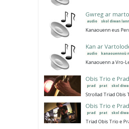
Gwreg ar marto
audio
skol diwan lan
Kanaouenn eus Perro
Kan ar Vartolod
audio
kanaouennoù 
Kanaouenn a Vro-Leon
Obis Trio e Prad
prad
prat
skol diw
Strollad Triad Obis 
Obis Trio e Prad
prad
prat
skol diw
Triad Obis Trio e Pr