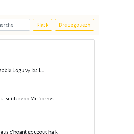
Klask
Dre zegouezh
able Loguivy les L...
a señturenn Me 'm eus ...
us c'hoant gouzout ha k...