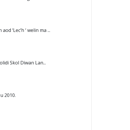
d ‘Lec’h ‘ welin ma ...
lidi Skol Diwan Lan...
Du 2010.