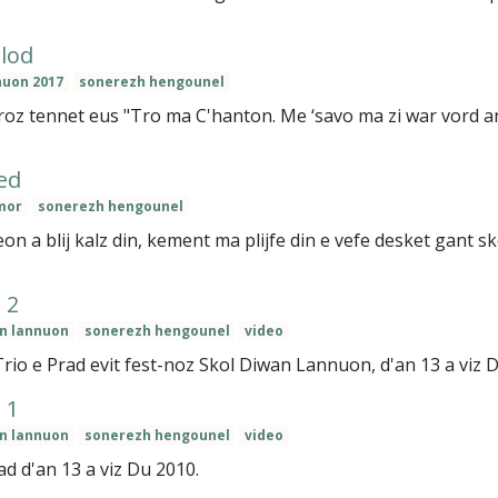
lod
nuon 2017
sonerezh hengounel
z tennet eus "Tro ma C'hanton. Me ‘savo ma zi war vord an ao
ed
mor
sonerezh hengounel
 a blij kalz din, kement ma plijfe din e vefe desket gant sko
 2
an lannuon
sonerezh hengounel
video
Trio e Prad evit fest-noz Skol Diwan Lannuon, d'an 13 a viz 
 1
an lannuon
sonerezh hengounel
video
ad d'an 13 a viz Du 2010.